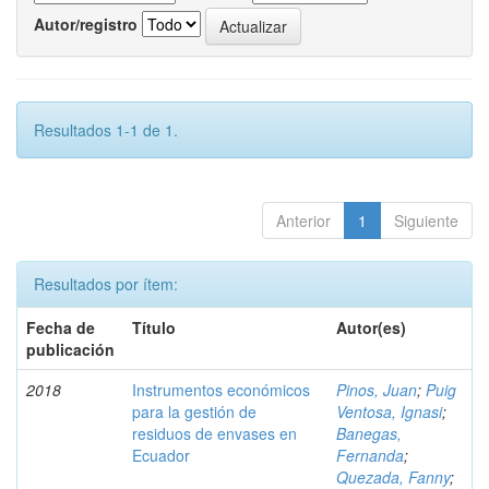
Autor/registro
Resultados 1-1 de 1.
Anterior
1
Siguiente
Resultados por ítem:
Fecha de
Título
Autor(es)
publicación
2018
Instrumentos económicos
Pinos, Juan
;
Puig
para la gestión de
Ventosa, Ignasi
;
residuos de envases en
Banegas,
Ecuador
Fernanda
;
Quezada, Fanny
;