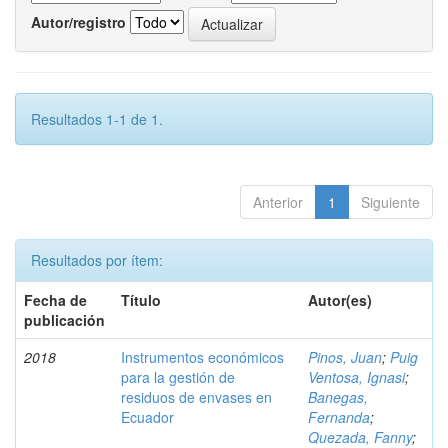
Autor/registro
Resultados 1-1 de 1.
Anterior
1
Siguiente
Resultados por ítem:
Fecha de
Título
Autor(es)
publicación
2018
Instrumentos económicos
Pinos, Juan
;
Puig
para la gestión de
Ventosa, Ignasi
;
residuos de envases en
Banegas,
Ecuador
Fernanda
;
Quezada, Fanny
;