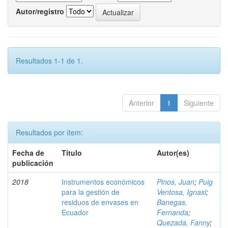
Autor/registro
Resultados 1-1 de 1.
Anterior
1
Siguiente
Resultados por ítem:
Fecha de
Título
Autor(es)
publicación
2018
Instrumentos económicos
Pinos, Juan
;
Puig
para la gestión de
Ventosa, Ignasi
;
residuos de envases en
Banegas,
Ecuador
Fernanda
;
Quezada, Fanny
;