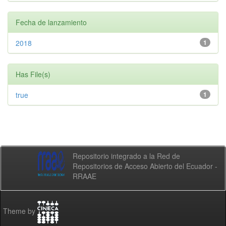
Fecha de lanzamiento
2018
1
Has File(s)
true
1
Repositorio integrado a la Red de
Repositorios de Acceso Abierto del Ecuador -
RRAAE
Theme by