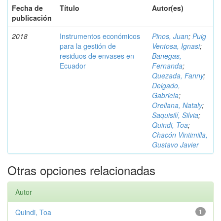
Fecha de
Título
Autor(es)
publicación
2018
Instrumentos económicos
Pinos, Juan
;
Puig
para la gestión de
Ventosa, Ignasi
;
residuos de envases en
Banegas,
Ecuador
Fernanda
;
Quezada, Fanny
;
Delgado,
Gabriela
;
Orellana, Nataly
;
Saquisilí, Silvia
;
Quindi, Toa
;
Chacón Vintimilla,
Gustavo Javier
Otras opciones relacionadas
Autor
Quindi, Toa
1