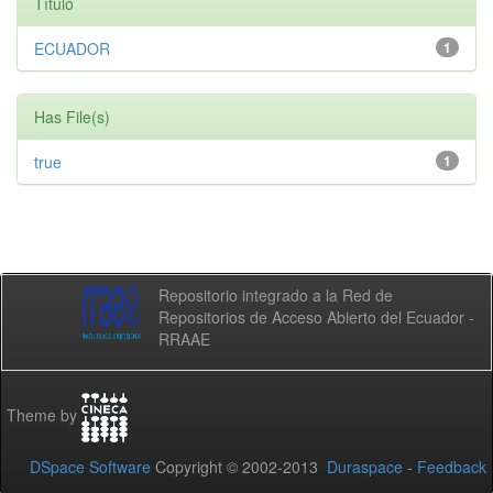
Título
ECUADOR
1
Has File(s)
true
1
Repositorio integrado a la Red de
Repositorios de Acceso Abierto del Ecuador -
RRAAE
Theme by
DSpace Software
Copyright © 2002-2013
Duraspace
-
Feedback