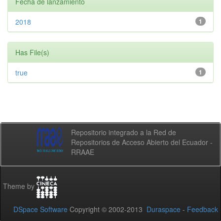
Fecha de lanzamiento
2018
1
Has File(s)
true
1
Repositorio integrado a la Red de
Repositorios de Acceso Abierto del Ecuador -
RRAAE
Theme by
DSpace Software
Copyright © 2002-2013
Duraspace
-
Feedback