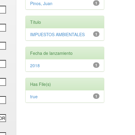
Pinos, Juan
1
Título
IMPUESTOS AMBIENTALES
1
Fecha de lanzamiento
2018
1
Has File(s)
true
1