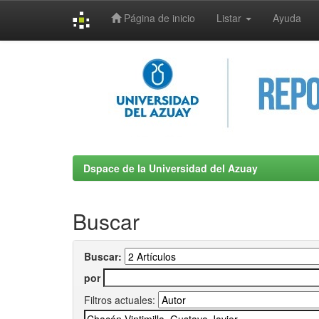
Página de inicio
Listar
Ayuda
Skip
navigation
Dspace de la Universidad del Azuay
Buscar
Buscar:
por
Filtros actuales: