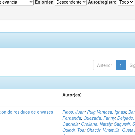
En orden
Autor/registro
Anterior
1
Si
Autor(es)
tión de residuos de envases
Pinos, Juan
;
Puig Ventosa, Ignasi
;
Ba
Fernanda
;
Quezada, Fanny
;
Delgado,
Gabriela
;
Orellana, Nataly
;
Saquisilí, S
Quindi, Toa
;
Chacón Vintimilla, Gusta