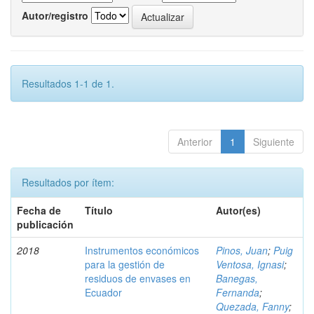
Autor/registro
Resultados 1-1 de 1.
Anterior
1
Siguiente
Resultados por ítem:
Fecha de
Título
Autor(es)
publicación
2018
Instrumentos económicos
Pinos, Juan
;
Puig
para la gestión de
Ventosa, Ignasi
;
residuos de envases en
Banegas,
Ecuador
Fernanda
;
Quezada, Fanny
;