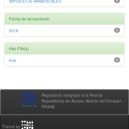
IMPUESTOS AMBIENTALES
1
Fecha de lanzamiento
2018
1
Has File(s)
true
1
Repositorio integrado a la Red de
Repositorios de Acceso Abierto del Ecuador -
RRAAE
Theme by