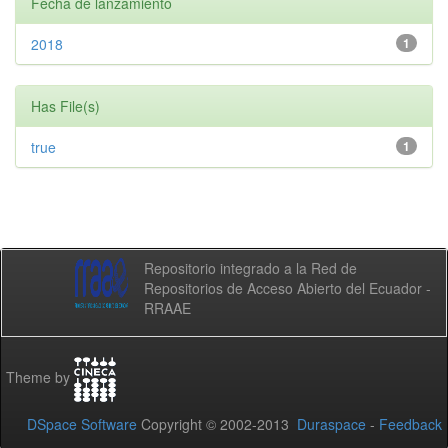
Fecha de lanzamiento
2018
1
Has File(s)
true
1
Repositorio integrado a la Red de
Repositorios de Acceso Abierto del Ecuador -
RRAAE
Theme by
DSpace Software
Copyright © 2002-2013
Duraspace
-
Feedback