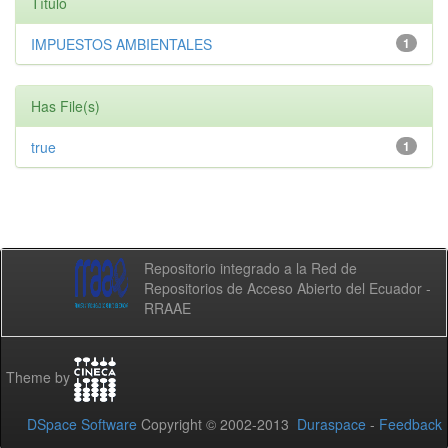
Título
IMPUESTOS AMBIENTALES
1
Has File(s)
true
1
Repositorio integrado a la Red de
Repositorios de Acceso Abierto del Ecuador -
RRAAE
Theme by
DSpace Software
Copyright © 2002-2013
Duraspace
-
Feedback