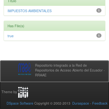
Título
IMPUESTOS AMBIENTALES
1
Has File(s)
true
1
Repositorio integrado a la Red de
Repositorios de Acceso Abierto del Ecuador -
RRAAE
Theme by
DSpace Software
Copyright © 2002-2013
Duraspace
-
Feedback