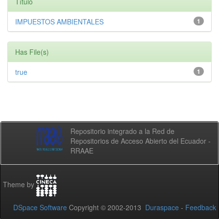
Título
IMPUESTOS AMBIENTALES
1
Has File(s)
true
1
Repositorio integrado a la Red de
Repositorios de Acceso Abierto del Ecuador -
RRAAE
Theme by
DSpace Software
Copyright © 2002-2013
Duraspace
-
Feedback