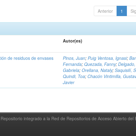
Anterior
1
Si
Autor(es)
tión de residuos de envases
Pinos, Juan
;
Puig Ventosa, Ignasi
;
Ba
Fernanda
;
Quezada, Fanny
;
Delgado,
Gabriela
;
Orellana, Nataly
;
Saquisilí, S
Quindi, Toa
;
Chacón Vintimilla, Gusta
Javier
Repositorio integrado a la Red de Repositorios de Acceso Abierto de