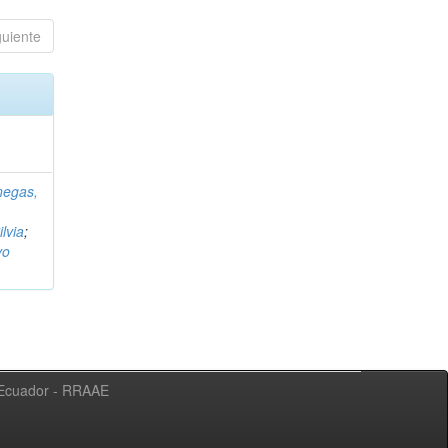
guiente
negas,
ilvia
;
vo
l Ecuador - RRAAE