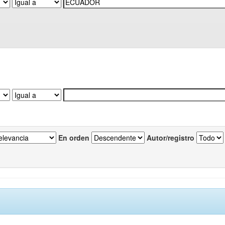
En orden
Autor/registro