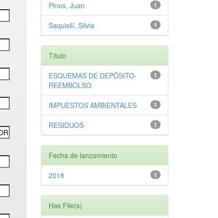
Pinos, Juan
1
Saquisilí, Silvia
1
Título
ESQUEMAS DE DEPÓSITO-
1
REEMBOLSO
IMPUESTOS AMBIENTALES
1
RESIDUOS
1
Fecha de lanzamiento
2018
1
Has File(s)