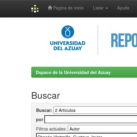
Página de inicio
Listar
Ayuda
Skip
navigation
Dspace de la Universidad del Azuay
Buscar
Buscar:
por
Filtros actuales: