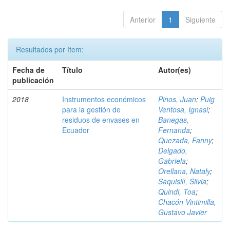
Anterior
1
Siguiente
Resultados por ítem:
Fecha de
Título
Autor(es)
publicación
2018
Instrumentos económicos
Pinos, Juan
;
Puig
para la gestión de
Ventosa, Ignasi
;
residuos de envases en
Banegas,
Ecuador
Fernanda
;
Quezada, Fanny
;
Delgado,
Gabriela
;
Orellana, Nataly
;
Saquisilí, Silvia
;
Quindi, Toa
;
Chacón Vintimilla,
Gustavo Javier