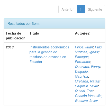
Anterior
1
Siguiente
Resultados por ítem:
Fecha de
Título
Autor(es)
publicación
2018
Instrumentos económicos
Pinos, Juan
;
Puig
para la gestión de
Ventosa, Ignasi
;
residuos de envases en
Banegas,
Ecuador
Fernanda
;
Quezada, Fanny
;
Delgado,
Gabriela
;
Orellana, Nataly
;
Saquisilí, Silvia
;
Quindi, Toa
;
Chacón Vintimilla,
Gustavo Javier