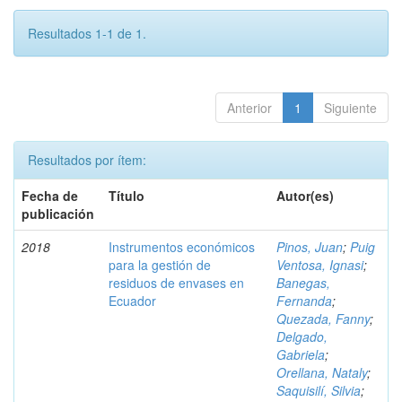
Resultados 1-1 de 1.
Anterior
1
Siguiente
Resultados por ítem:
Fecha de
Título
Autor(es)
publicación
2018
Instrumentos económicos
Pinos, Juan
;
Puig
para la gestión de
Ventosa, Ignasi
;
residuos de envases en
Banegas,
Ecuador
Fernanda
;
Quezada, Fanny
;
Delgado,
Gabriela
;
Orellana, Nataly
;
Saquisilí, Silvia
;