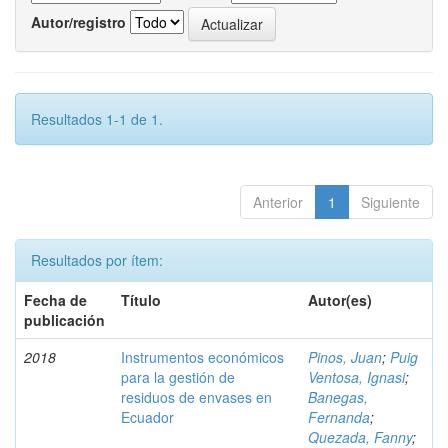
Autor/registro
Resultados 1-1 de 1.
Anterior
1
Siguiente
Resultados por ítem:
Fecha de
Título
Autor(es)
publicación
2018
Instrumentos económicos
Pinos, Juan
;
Puig
para la gestión de
Ventosa, Ignasi
;
residuos de envases en
Banegas,
Ecuador
Fernanda
;
Quezada, Fanny
;