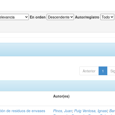
En orden
Autor/registro
Anterior
1
Si
Autor(es)
tión de residuos de envases
Pinos, Juan
;
Puig Ventosa, Ignasi
;
Ba