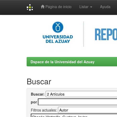
Página de inicio
Listar
Ayuda
Skip
navigation
Dspace de la Universidad del Azuay
Buscar
Buscar:
por
Filtros actuales: