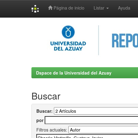
Página de inicio
Listar
Ayuda
Skip
navigation
Dspace de la Universidad del Azuay
Buscar
Buscar:
por
Filtros actuales: