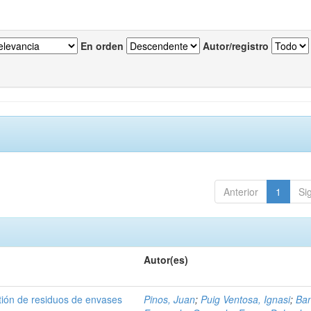
En orden
Autor/registro
Anterior
1
Si
Autor(es)
tión de residuos de envases
Pinos, Juan
;
Puig Ventosa, Ignasi
;
Ba