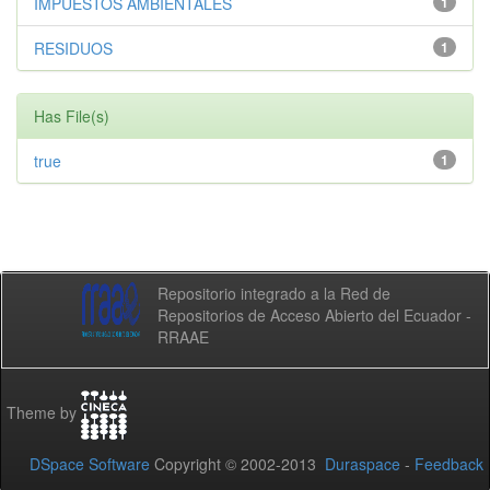
IMPUESTOS AMBIENTALES
1
RESIDUOS
1
Has File(s)
true
1
Repositorio integrado a la Red de
Repositorios de Acceso Abierto del Ecuador -
RRAAE
Theme by
DSpace Software
Copyright © 2002-2013
Duraspace
-
Feedback