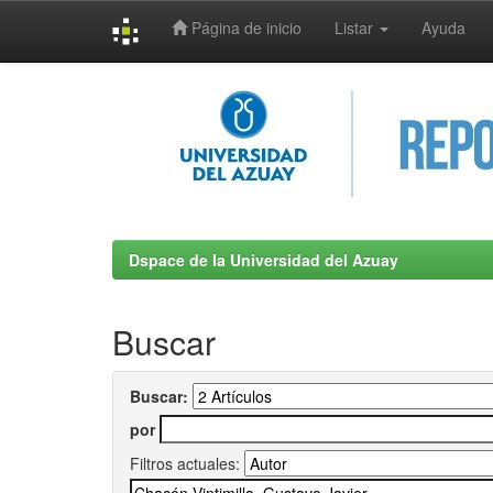
Página de inicio
Listar
Ayuda
Skip
navigation
Dspace de la Universidad del Azuay
Buscar
Buscar:
por
Filtros actuales: