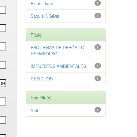
Pinos, Juan
1
Saquisilí, Silvia
1
Título
ESQUEMAS DE DEPÓSITO-
1
REEMBOLSO
IMPUESTOS AMBIENTALES
1
RESIDUOS
1
Has File(s)
true
1