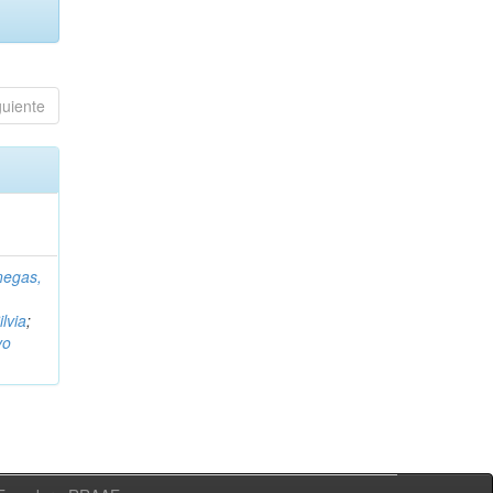
guiente
negas,
ilvia
;
vo