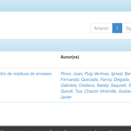
Anterior
1
Si
Autor(es)
tión de residuos de envases
Pinos, Juan
;
Puig Ventosa, Ignasi
;
Ba
Fernanda
;
Quezada, Fanny
;
Delgado,
Gabriela
;
Orellana, Nataly
;
Saquisilí, S
Quindi, Toa
;
Chacón Vintimilla, Gusta
Javier