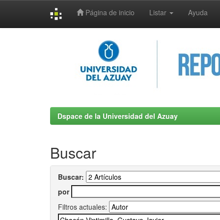
Página de inicio
Listar
Ayuda
Skip
navigation
Dspace de la Universidad del Azuay
Buscar
Buscar:
por
Filtros actuales: