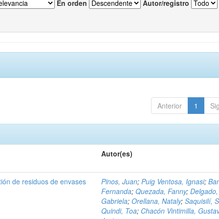
En orden
Autor/registro
Anterior
1
Si
Autor(es)
tión de residuos de envases
Pinos, Juan
;
Puig Ventosa, Ignasi
;
Ba
Fernanda
;
Quezada, Fanny
;
Delgado,
Gabriela
;
Orellana, Nataly
;
Saquisilí, S
Quindi, Toa
;
Chacón Vintimilla, Gusta