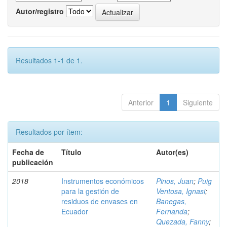
Autor/registro
Resultados 1-1 de 1.
Anterior
1
Siguiente
Resultados por ítem:
Fecha de
Título
Autor(es)
publicación
2018
Instrumentos económicos
Pinos, Juan
;
Puig
para la gestión de
Ventosa, Ignasi
;
residuos de envases en
Banegas,
Ecuador
Fernanda
;
Quezada, Fanny
;