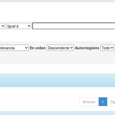
En orden
Autor/registro
Anterior
1
Si