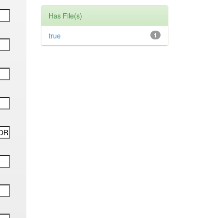
Has File(s)
true
1