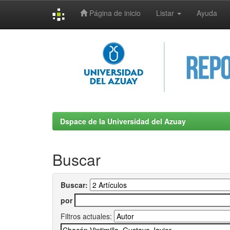
Página de inicio
Listar
Ayuda
Skip
navigation
Dspace de la Universidad del Azuay
Buscar
Buscar:
por
Filtros actuales: