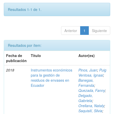
Resultados 1-1 de 1.
Anterior
1
Siguiente
Resultados por ítem:
Fecha de
Título
Autor(es)
publicación
2018
Instrumentos económicos
Pinos, Juan
;
Puig
para la gestión de
Ventosa, Ignasi
;
residuos de envases en
Banegas,
Ecuador
Fernanda
;
Quezada, Fanny
;
Delgado,
Gabriela
;
Orellana, Nataly
;
Saquisilí, Silvia
;