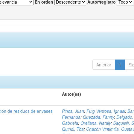
En orden
Autor/registro
Anterior
1
Si
Autor(es)
tión de residuos de envases
Pinos, Juan
;
Puig Ventosa, Ignasi
;
Ba
Fernanda
;
Quezada, Fanny
;
Delgado,
Gabriela
;
Orellana, Nataly
;
Saquisilí, S
Quindi, Toa
;
Chacón Vintimilla, Gusta