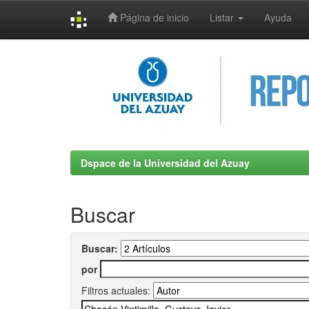
Página de inicio
Listar
Ayuda
Skip
navigation
Dspace de la Universidad del Azuay
Buscar
Buscar:
por
Filtros actuales: