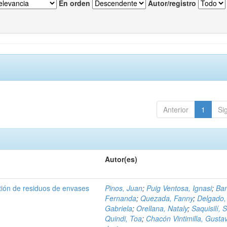
En orden
Autor/registro
Anterior
1
Si
Autor(es)
tión de residuos de envases
Pinos, Juan
;
Puig Ventosa, Ignasi
;
Ba
Fernanda
;
Quezada, Fanny
;
Delgado,
Gabriela
;
Orellana, Nataly
;
Saquisilí, S
Quindi, Toa
;
Chacón Vintimilla, Gusta