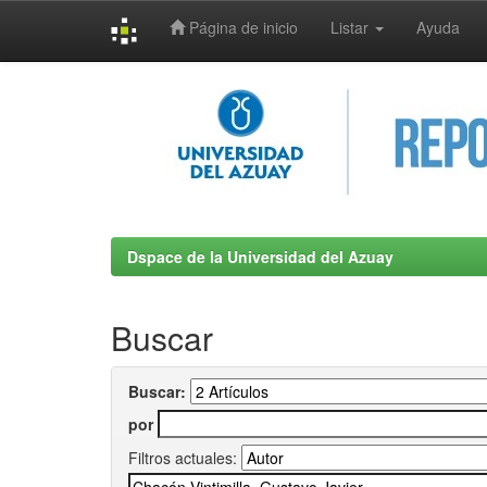
Página de inicio
Listar
Ayuda
Skip
navigation
Dspace de la Universidad del Azuay
Buscar
Buscar:
por
Filtros actuales: