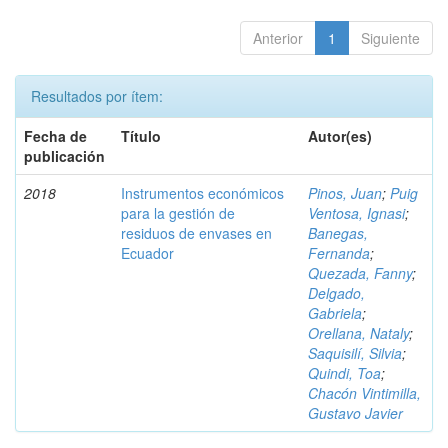
Anterior
1
Siguiente
Resultados por ítem:
Fecha de
Título
Autor(es)
publicación
2018
Instrumentos económicos
Pinos, Juan
;
Puig
para la gestión de
Ventosa, Ignasi
;
residuos de envases en
Banegas,
Ecuador
Fernanda
;
Quezada, Fanny
;
Delgado,
Gabriela
;
Orellana, Nataly
;
Saquisilí, Silvia
;
Quindi, Toa
;
Chacón Vintimilla,
Gustavo Javier