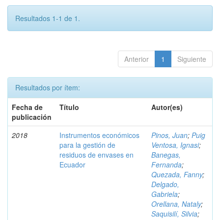
Resultados 1-1 de 1.
Anterior
1
Siguiente
Resultados por ítem:
Fecha de
Título
Autor(es)
publicación
2018
Instrumentos económicos
Pinos, Juan
;
Puig
para la gestión de
Ventosa, Ignasi
;
residuos de envases en
Banegas,
Ecuador
Fernanda
;
Quezada, Fanny
;
Delgado,
Gabriela
;
Orellana, Nataly
;
Saquisilí, Silvia
;