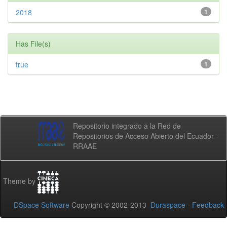
2018
1
Has File(s)
true
1
Repositorio integrado a la Red de
Repositorios de Acceso Abierto del Ecuador -
RRAAE
Theme by
DSpace Software
Copyright © 2002-2013
Duraspace
-
Feedback