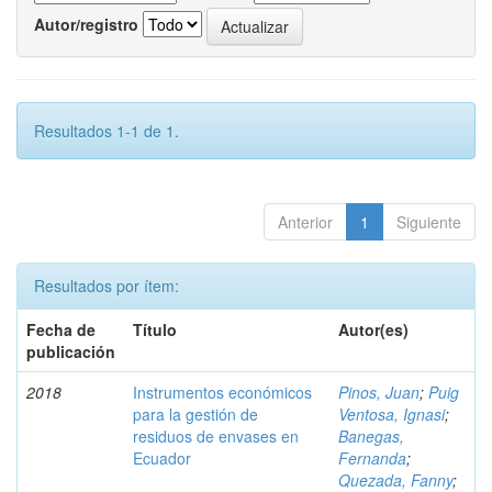
Autor/registro
Resultados 1-1 de 1.
Anterior
1
Siguiente
Resultados por ítem:
Fecha de
Título
Autor(es)
publicación
2018
Instrumentos económicos
Pinos, Juan
;
Puig
para la gestión de
Ventosa, Ignasi
;
residuos de envases en
Banegas,
Ecuador
Fernanda
;
Quezada, Fanny
;