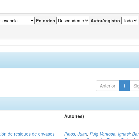
En orden
Autor/registro
Anterior
1
Si
Autor(es)
tión de residuos de envases
Pinos, Juan
;
Puig Ventosa, Ignasi
;
Ba