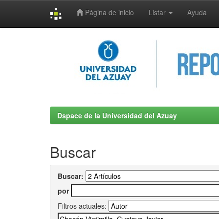
Página de inicio
Listar
Ayuda
Skip
navigation
Dspace de la Universidad del Azuay
Buscar
Buscar:
por
Filtros actuales: