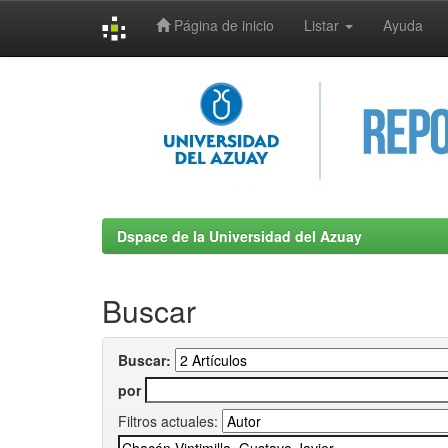
Página de inicio
Listar
Ayuda
Skip
navigation
Dspace de la Universidad del Azuay
Buscar
Buscar:
por
Filtros actuales: