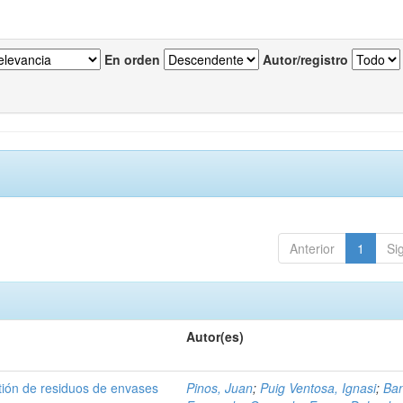
En orden
Autor/registro
Anterior
1
Si
Autor(es)
tión de residuos de envases
Pinos, Juan
;
Puig Ventosa, Ignasi
;
Ba