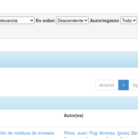
En orden
Autor/registro
Anterior
1
Si
Autor(es)
tión de residuos de envases
Pinos, Juan
;
Puig Ventosa, Ignasi
;
Ba