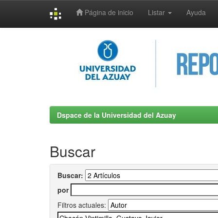
Página de inicio
Listar
Ayuda
Skip
navigation
Dspace de la Universidad del Azuay
Buscar
Buscar:
por
Filtros actuales: