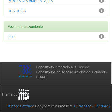
IMPUESTOS AMBIENTALES
1
RESIDUOS
1
Fecha de lanzamiento
2018
1
Repositorio integrado a la Red de
Repositorios de Acceso Abierto del Ecuador -
RRAAE
Theme by
DSpace Software
Copyright © 2002-2013
Duraspace
-
Feedback