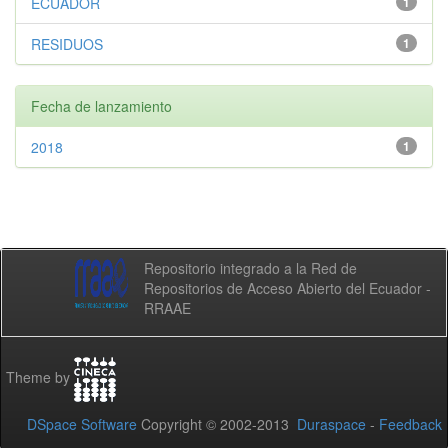
ECUADOR
1
RESIDUOS
1
Fecha de lanzamiento
2018
1
Repositorio integrado a la Red de
Repositorios de Acceso Abierto del Ecuador -
RRAAE
Theme by
DSpace Software
Copyright © 2002-2013
Duraspace
-
Feedback