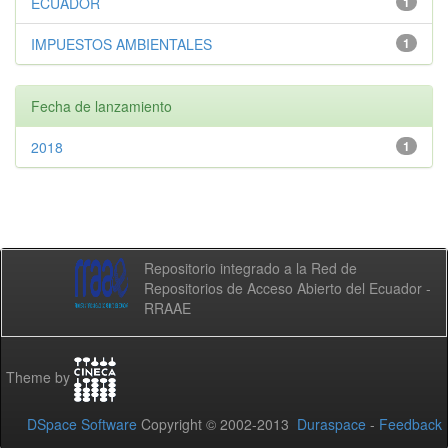
ECUADOR
1
IMPUESTOS AMBIENTALES
1
Fecha de lanzamiento
2018
1
Repositorio integrado a la Red de
Repositorios de Acceso Abierto del Ecuador -
RRAAE
Theme by
DSpace Software
Copyright © 2002-2013
Duraspace
-
Feedback