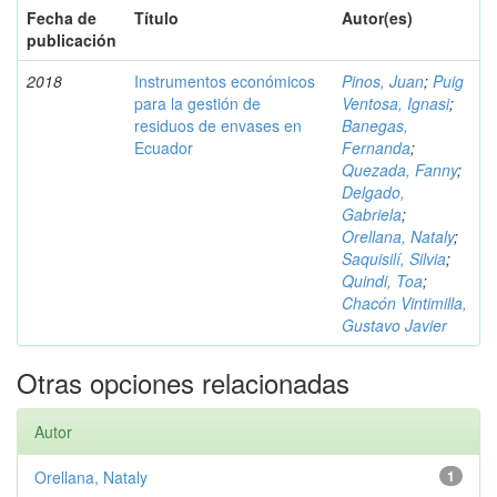
Fecha de
Título
Autor(es)
publicación
2018
Instrumentos económicos
Pinos, Juan
;
Puig
para la gestión de
Ventosa, Ignasi
;
residuos de envases en
Banegas,
Ecuador
Fernanda
;
Quezada, Fanny
;
Delgado,
Gabriela
;
Orellana, Nataly
;
Saquisilí, Silvia
;
Quindi, Toa
;
Chacón Vintimilla,
Gustavo Javier
Otras opciones relacionadas
Autor
Orellana, Nataly
1