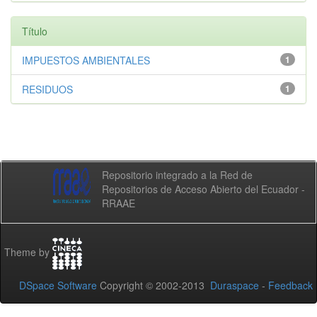
Título
IMPUESTOS AMBIENTALES
1
RESIDUOS
1
Repositorio integrado a la Red de
Repositorios de Acceso Abierto del Ecuador -
RRAAE
Theme by
DSpace Software
Copyright © 2002-2013
Duraspace
-
Feedback