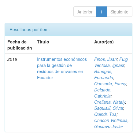
Anterior
1
Siguiente
Resultados por ítem:
Fecha de
Título
Autor(es)
publicación
2018
Instrumentos económicos
Pinos, Juan
;
Puig
para la gestión de
Ventosa, Ignasi
;
residuos de envases en
Banegas,
Ecuador
Fernanda
;
Quezada, Fanny
;
Delgado,
Gabriela
;
Orellana, Nataly
;
Saquisilí, Silvia
;
Quindi, Toa
;
Chacón Vintimilla,
Gustavo Javier