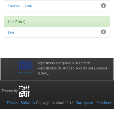
Saquisilí, Silvia
1
Has File(s)
true
1
Repositorio integrado a la Red de
Repositorios de Acceso Abierto del Ecuador -
RRAAE
Theme by
DSpace Software
Copyright © 2002-2013
Duraspace
-
Feedback