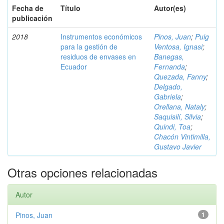
Fecha de
Título
Autor(es)
publicación
2018
Instrumentos económicos
Pinos, Juan
;
Puig
para la gestión de
Ventosa, Ignasi
;
residuos de envases en
Banegas,
Ecuador
Fernanda
;
Quezada, Fanny
;
Delgado,
Gabriela
;
Orellana, Nataly
;
Saquisilí, Silvia
;
Quindi, Toa
;
Chacón Vintimilla,
Gustavo Javier
Otras opciones relacionadas
Autor
Pinos, Juan
1