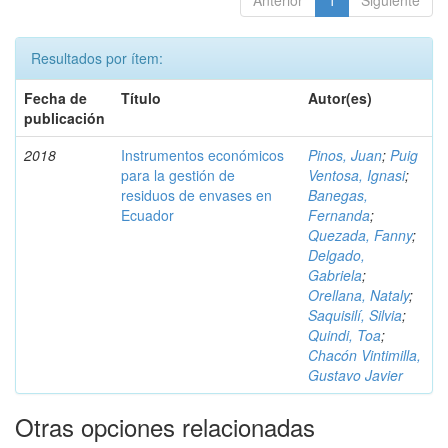
Anterior
1
Siguiente
Resultados por ítem:
Fecha de
Título
Autor(es)
publicación
2018
Instrumentos económicos
Pinos, Juan
;
Puig
para la gestión de
Ventosa, Ignasi
;
residuos de envases en
Banegas,
Ecuador
Fernanda
;
Quezada, Fanny
;
Delgado,
Gabriela
;
Orellana, Nataly
;
Saquisilí, Silvia
;
Quindi, Toa
;
Chacón Vintimilla,
Gustavo Javier
Otras opciones relacionadas