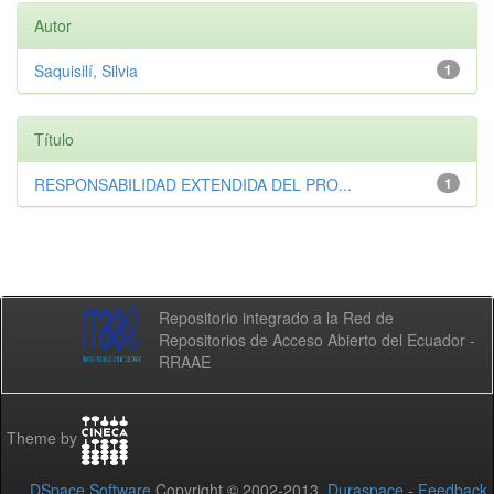
Autor
Saquisilí, Silvia
1
Título
RESPONSABILIDAD EXTENDIDA DEL PRO...
1
Repositorio integrado a la Red de
Repositorios de Acceso Abierto del Ecuador -
RRAAE
Theme by
DSpace Software
Copyright © 2002-2013
Duraspace
-
Feedback