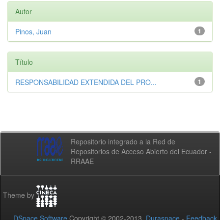
Autor
Pinos, Juan
1
Título
RESPONSABILIDAD EXTENDIDA DEL PRO...
1
Repositorio integrado a la Red de
Repositorios de Acceso Abierto del Ecuador -
RRAAE
Theme by
DSpace Software
Copyright © 2002-2013
Duraspace
-
Feedback