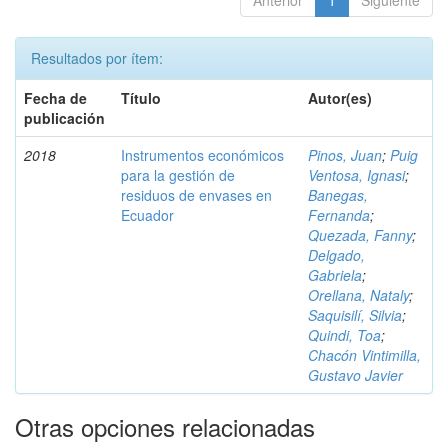
Anterior
1
Siguiente
Resultados por ítem:
Fecha de
Título
Autor(es)
publicación
2018
Instrumentos económicos
Pinos, Juan
;
Puig
para la gestión de
Ventosa, Ignasi
;
residuos de envases en
Banegas,
Ecuador
Fernanda
;
Quezada, Fanny
;
Delgado,
Gabriela
;
Orellana, Nataly
;
Saquisilí, Silvia
;
Quindi, Toa
;
Chacón Vintimilla,
Gustavo Javier
Otras opciones relacionadas