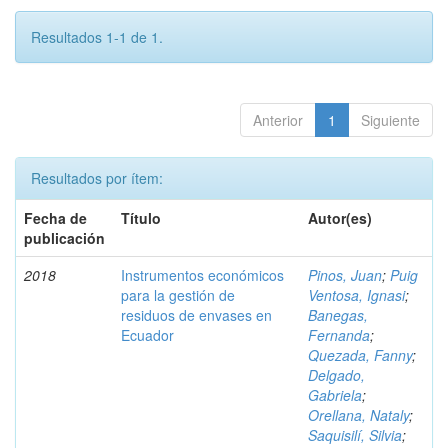
Resultados 1-1 de 1.
Anterior
1
Siguiente
Resultados por ítem:
Fecha de
Título
Autor(es)
publicación
2018
Instrumentos económicos
Pinos, Juan
;
Puig
para la gestión de
Ventosa, Ignasi
;
residuos de envases en
Banegas,
Ecuador
Fernanda
;
Quezada, Fanny
;
Delgado,
Gabriela
;
Orellana, Nataly
;
Saquisilí, Silvia
;