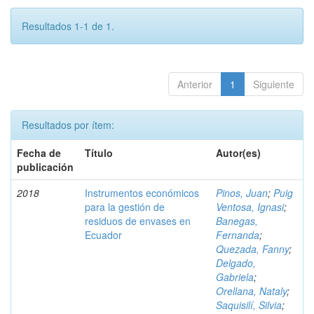
Resultados 1-1 de 1.
Anterior
1
Siguiente
Resultados por ítem:
Fecha de
Título
Autor(es)
publicación
2018
Instrumentos económicos
Pinos, Juan
;
Puig
para la gestión de
Ventosa, Ignasi
;
residuos de envases en
Banegas,
Ecuador
Fernanda
;
Quezada, Fanny
;
Delgado,
Gabriela
;
Orellana, Nataly
;
Saquisilí, Silvia
;