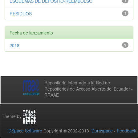
ESQUEMAS DE DEPÓSITO-REEMBOLSO
1
RESIDUOS
1
Fecha de lanzamiento
2018
1
Repositorio integrado a la Red de
Repositorios de Acceso Abierto del Ecuador -
RRAAE
Theme by
DSpace Software
Copyright © 2002-2013
Duraspace
-
Feedback