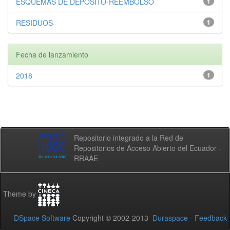
ESQUEMAS DE DEPÓSITO-REEMBOLSO
1
RESIDUOS
1
Fecha de lanzamiento
2018
1
Repositorio integrado a la Red de
Repositorios de Acceso Abierto del Ecuador -
RRAAE
Theme by
DSpace Software
Copyright © 2002-2013
Duraspace
-
Feedback