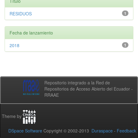
Título
RESIDUOS
1
Fecha de lanzamiento
2018
1
Repositorio integrado a la Red de
Repositorios de Acceso Abierto del Ecuador -
RRAAE
Theme by
DSpace Software
Copyright © 2002-2013
Duraspace
-
Feedback