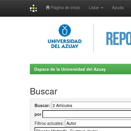
Página de inicio
Listar
Ayuda
Skip
navigation
Dspace de la Universidad del Azuay
Buscar
Buscar:
por
Filtros actuales: