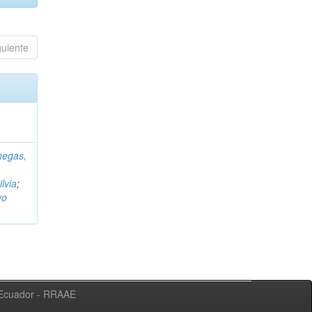
guiente
negas,
ilvia
;
vo
l Ecuador - RRAAE