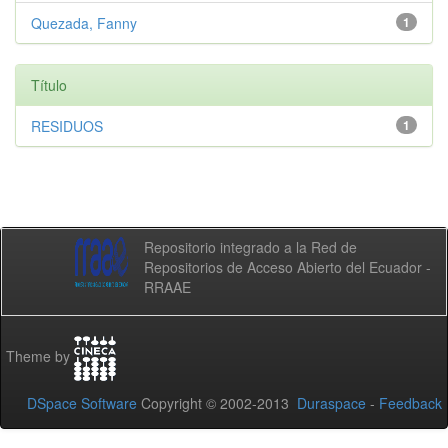
Quezada, Fanny
1
Título
RESIDUOS
1
Repositorio integrado a la Red de
Repositorios de Acceso Abierto del Ecuador -
RRAAE
Theme by
DSpace Software
Copyright © 2002-2013
Duraspace
-
Feedback