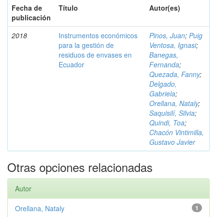
Fecha de
Título
Autor(es)
publicación
2018
Instrumentos económicos
Pinos, Juan
;
Puig
para la gestión de
Ventosa, Ignasi
;
residuos de envases en
Banegas,
Ecuador
Fernanda
;
Quezada, Fanny
;
Delgado,
Gabriela
;
Orellana, Nataly
;
Saquisilí, Silvia
;
Quindi, Toa
;
Chacón Vintimilla,
Gustavo Javier
Otras opciones relacionadas
Autor
Orellana, Nataly
1