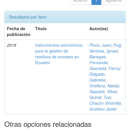
Anterior
1
Siguiente
Resultados por ítem:
Fecha de
Título
Autor(es)
publicación
2018
Instrumentos económicos
Pinos, Juan
;
Puig
para la gestión de
Ventosa, Ignasi
;
residuos de envases en
Banegas,
Ecuador
Fernanda
;
Quezada, Fanny
;
Delgado,
Gabriela
;
Orellana, Nataly
;
Saquisilí, Silvia
;
Quindi, Toa
;
Chacón Vintimilla,
Gustavo Javier
Otras opciones relacionadas